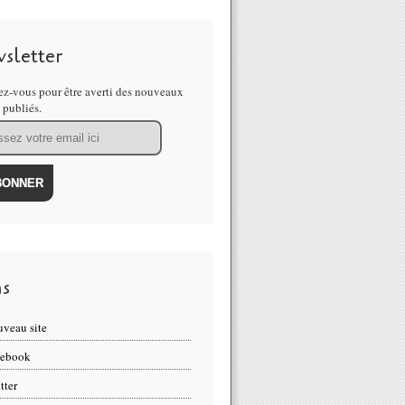
sletter
z-vous pour être averti des nouveaux
s publiés.
ns
veau site
cebook
tter