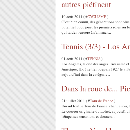
autres piétinent
10 août 2011 ( #
CYCLISME
)
C’est bien connu, des générations sont plus 
potentiel pour jouer les premiers rôles sur 
qui tardent encore à s’affirmer....
Tennis (3/3) - Los An
01 août 2011 ( #
TENNIS
)
Los Angeles, la cité des anges. Troisième e
Amérique, là où se tient depuis 1927 le « Fa
aujourd’hui dans la catégorie...
Dans la roue de... Pi
21 juillet 2011 ( #
Tour de France
)
Durant tout le Tour de France, chaque soir, P
Le coureur originaire du Loiret, aujourd'hui
l'étape, ses sensations et donnera...