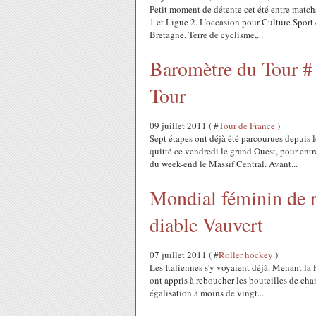
Petit moment de détente cet été entre match
1 et Ligue 2. L’occasion pour Culture Sport 
Bretagne. Terre de cyclisme,...
Baromètre du Tour # 
Tour
09 juillet 2011 ( #
Tour de France
)
Sept étapes ont déjà été parcourues depuis l
quitté ce vendredi le grand Ouest, pour en
du week-end le Massif Central. Avant...
Mondial féminin de r
diable Vauvert
07 juillet 2011 ( #
Roller hockey
)
Les Italiennes s’y voyaient déjà. Menant la F
ont appris à reboucher les bouteilles de ch
égalisation à moins de vingt...