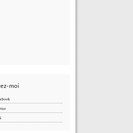
vez-moi
cebook
tter
S