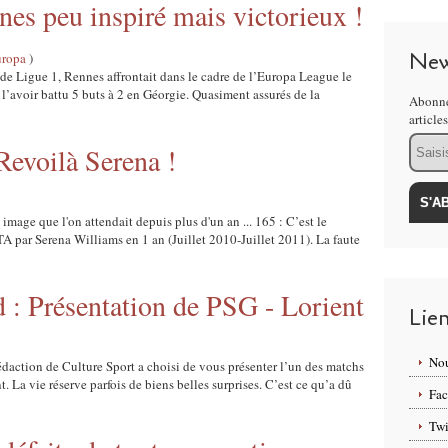
es peu inspiré mais victorieux !
New
uropa
)
 de Ligue 1, Rennes affrontait dans le cadre de l’Europa League le
l’avoir battu 5 buts à 2 en Géorgie. Quasiment assurés de la
Abonne
article
Email
Revoilà Serena !
image que l'on attendait depuis plus d'un an ... 165 : C’est le
 par Serena Williams en 1 an (Juillet 2010-Juillet 2011). La faute
d : Présentation de PSG - Lorient
Lie
Nou
édaction de Culture Sport a choisi de vous présenter l’un des matchs
t. La vie réserve parfois de biens belles surprises. C’est ce qu’a dû
Fa
Twi