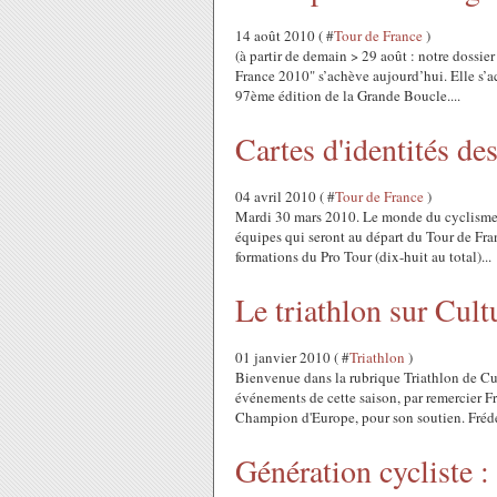
14 août 2010 ( #
Tour de France
)
(à partir de demain > 29 août : notre dossie
France 2010" s’achève aujourd’hui. Elle s’a
97ème édition de la Grande Boucle....
Cartes d'identités d
04 avril 2010 ( #
Tour de France
)
Mardi 30 mars 2010. Le monde du cyclisme re
équipes qui seront au départ du Tour de Fran
formations du Pro Tour (dix-huit au total)...
Le triathlon sur Cul
01 janvier 2010 ( #
Triathlon
)
Bienvenue dans la rubrique Triathlon de Cu
événements de cette saison, par remercier F
Champion d'Europe, pour son soutien. Frédér
Génération cycliste :