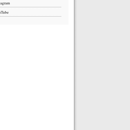
tagram
uTube