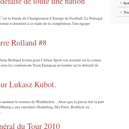
défaite de toute une nation
Ins
Yo
 C’est la Finale du Championnat d’Europe de Football. Le Portugal
rsonne n’attendait à ce stade de la compétition. Une équipe
.
erre Rolland #8
ierre Rolland livrera pour Culture Sport son ressenti sur la course.
 sous les couleurs du Team Europcar, reviendra sur le déroulé de
ur Lukasz Kubot.
qui animent le tournoi de Wimbledon…Alors que la presse fait la part
, Murray), aux outsiders (Soderling, Del Potro, Roddick ou
..
néral du Tour 2010