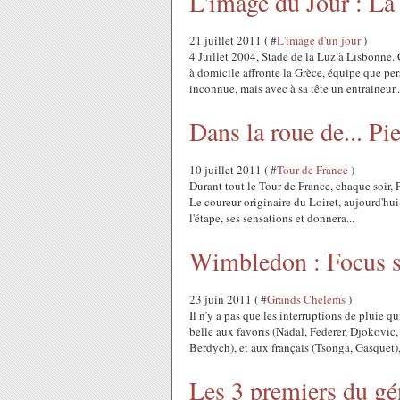
L'image du Jour : La 
21 juillet 2011 ( #
L'image d'un jour
)
4 Juillet 2004, Stade de la Luz à Lisbonne.
à domicile affronte la Grèce, équipe que pe
inconnue, mais avec à sa tête un entraineur..
Dans la roue de... Pi
10 juillet 2011 ( #
Tour de France
)
Durant tout le Tour de France, chaque soir, P
Le coureur originaire du Loiret, aujourd'hui
l'étape, ses sensations et donnera...
Wimbledon : Focus s
23 juin 2011 ( #
Grands Chelems
)
Il n’y a pas que les interruptions de pluie 
belle aux favoris (Nadal, Federer, Djokovic
Berdych), et aux français (Tsonga, Gasquet),.
Les 3 premiers du gé