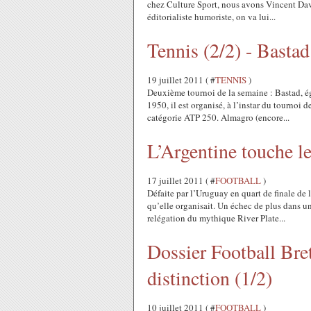
chez Culture Sport, nous avons Vincent Davay
éditorialiste humoriste, on va lui...
Tennis (2/2) - Bastad
19 juillet 2011 ( #
TENNIS
)
Deuxième tournoi de la semaine : Bastad, é
1950, il est organisé, à l’instar du tournoi de
catégorie ATP 250. Almagro (encore...
L’Argentine touche l
17 juillet 2011 ( #
FOOTBALL
)
Défaite par l’Uruguay en quart de finale de 
qu’elle organisait. Un échec de plus dans un
relégation du mythique River Plate...
Dossier Football Bret
distinction (1/2)
10 juillet 2011 ( #
FOOTBALL
)